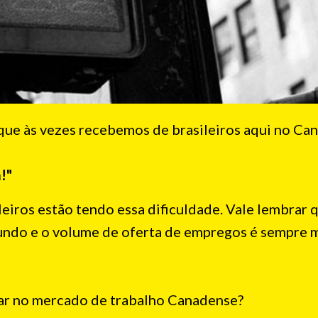
ue às vezes recebemos de brasileiros aqui no Can
!"
eiros estão tendo essa dificuldade. Vale lembrar 
undo e o volume de oferta de empregos é sempre 
rar no mercado de trabalho Canadense?