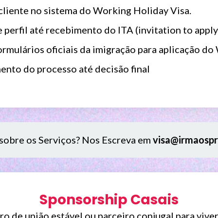
 cliente no sistema do Working Holiday Visa.
rfil até recebimento do ITA (invitation to apply
mulários oficiais da imigração para aplicação do
nto do processo até decisão final
sobre os Serviços? Nos Escreva em
visa@irmaospr
Sponsorship Casais
iro de união estável ou parceiro conjugal para vi