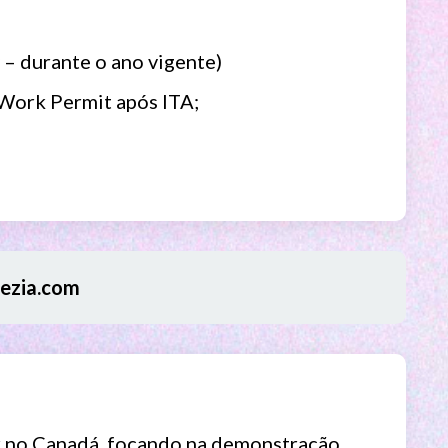
 – durante o ano vigente)
 Work Permit após ITA;
ezia.com
ver no Canadá, focando na demonstração