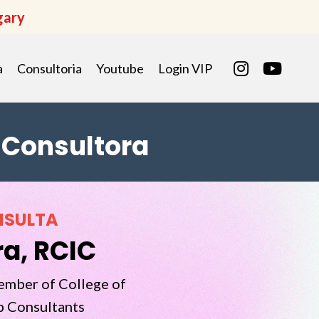
gary
a
Consultoria
Youtube
Login VIP
 Consultora
NSULTA
a, RCIC
ember of College of
p Consultants