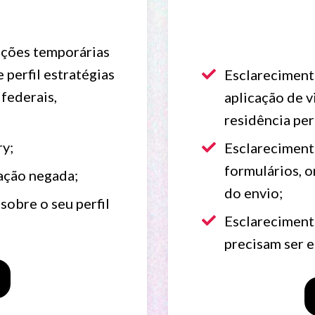
ações temporárias
 perfil estratégias
Esclareciment
federais,
aplicação de v
residência pe
ry;
Esclareciment
formulários, 
cação negada;
do envio;
sobre o seu perfil
Esclareciment
precisam ser e