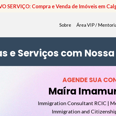
O SERVIÇO: Compra e Venda de Imóveis em Cal
Sobre
Área VIP / Mentori
as e Serviços com Nossa
AGENDE SUA CO
Maíra Imamur
Immigration Consultant RCIC | M
Immigration and Citizenshi