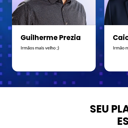
Guilherme Prezia
Caio
Irmãos mais velho ;)
Irmão m
SEU P
E