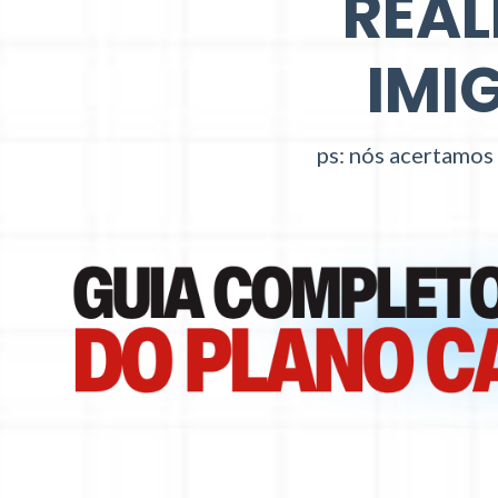
REAL
IMI
ps: nós acertamos 