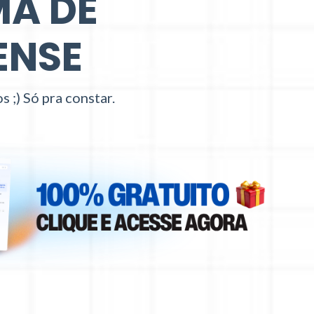
MA DE
ENSE
 ;) Só pra constar.