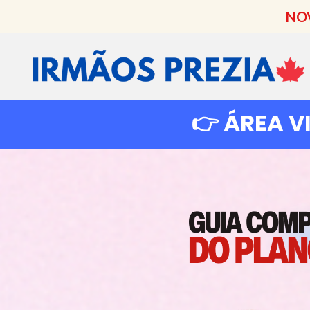
NOV
👉
ÁREA VI