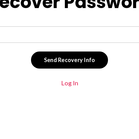
ecover Passwo
Send Recovery Info
Log In