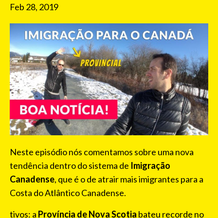
Feb 28, 2019
Neste episódio nós comentamos sobre uma nova
tendência dentro do sistema de
Imigração
Canadense
, que é o de atrair mais imigrantes para a
Costa do Atlântico Canadense.
tivos: a
Província de Nova Scotia
bateu recorde no