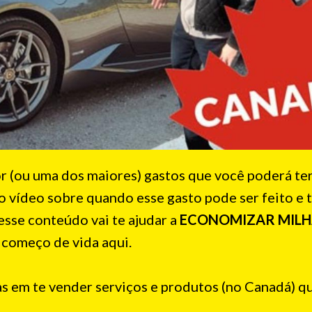
r (ou uma dos maiores) gastos que você poderá te
o vídeo sobre quando esse gasto pode ser feito e
sse conteúdo vai te ajudar a
ECONOMIZAR MILH
 começo de vida aqui.
as em te vender serviços e produtos (no Canadá) q