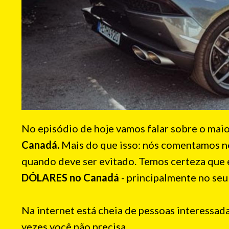
No episódio de hoje vamos falar sobre o maio
Canadá.
Mais do que isso: nós comentamos n
quando deve ser evitado. Temos certeza que e
DÓLARES no Canadá
- principalmente no seu
Na internet está cheia de pessoas interessad
vezes você não precisa.