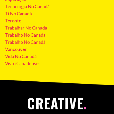
Tecnologia No Canadá
Ti No Canadá
Toronto
Trabalhar No Canada
Trabalho No Canada
Trabalho No Canadá
Vancouver
Vida No Canadá
Visto Canadense