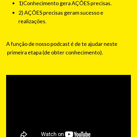
1)Conhecimento gera AÇÕES precisas.
2) AÇÕES precisas geram sucesso e
realizações.
A função de nosso podcast é de te ajudar neste
primeira etapa (de obter conhecimento).