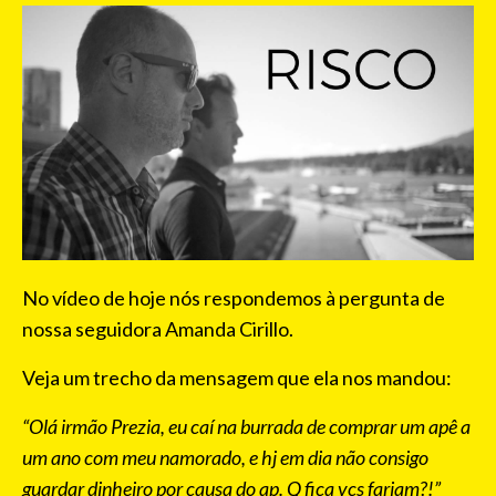
No vídeo de hoje nós respondemos à pergunta de
nossa seguidora Amanda Cirillo.
Veja um trecho da mensagem que ela nos mandou:
“Olá irmão Prezia, eu caí na burrada de comprar um apê a
um ano com meu namorado, e hj em dia não consigo
guardar dinheiro por causa do ap. Q fica vcs fariam?!”